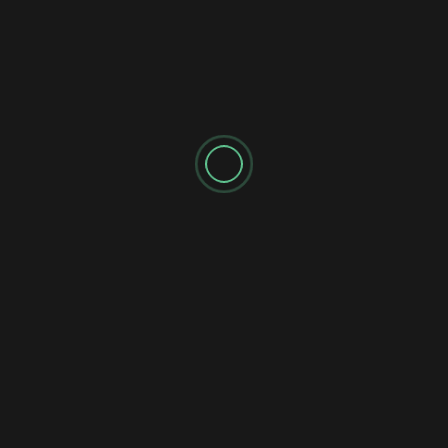
meremangkan. Ada yang dilihat memeluk pasangan, ada
yang menutup mata sambil menyanyi penuh
penghayatan dan tidak kurang juga yang kelihatan
sebak mengimbau kenangan lama.
Itulah kuasa muzik yang berjaya dibawa Vertical Horizon
ringkas, jujur dan sangat dekat dengan kehidupan
pendengar mereka.